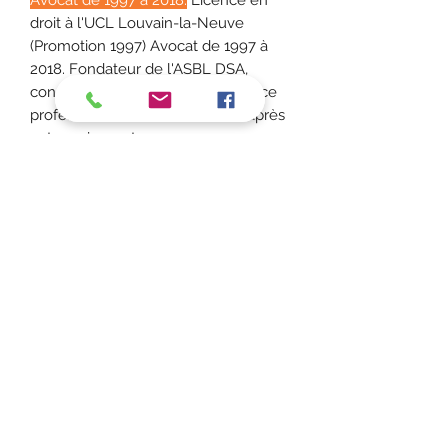
droit à l'UCL Louvain-la-Neuve
(Promotion 1997) Avocat de 1997 à
2018. Fondateur de l'ASBL DSA,
consultant, conférencier. Un service
professionnel. Immédiatement après
votre paiement vous envoyez un
SMS au 0487 113 000 ou vous
téléphonez - Précisant la période
durant laquelle vous souhaitez être
recontacté ou venir en nos bureaux
sur Mons.
Conditions générales
Il est
interdit d’enregistrer
l'entretien durant le coaching et ce
pour d’évidentes raisons de droit à
l’image et de confidentialité de