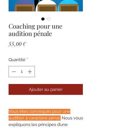
Coaching pour une
audition pénale
Prix
55,00 €
Quantité
*
Ajouter au panier
Vous êtes convoqués pour une
audition à caractère pénal.
Nous vous
expliquons les principes d’une