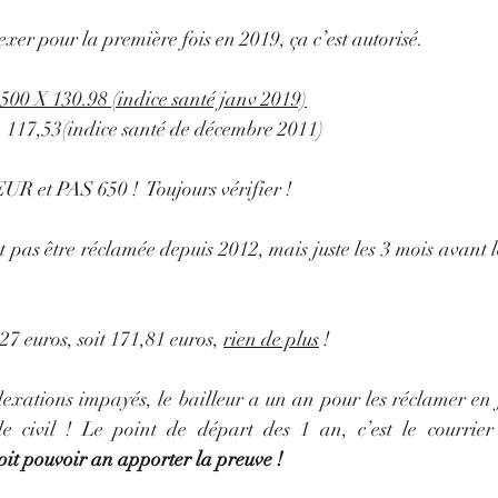
exer pour la première fois en 2019, ça c’est autorisé.
500 X 130.98 (indice santé janv 2019)
                                           117,53(indice santé de décembre 2011)
EUR et PAS 650 !  Toujours vérifier !
t pas être réclamée depuis 2012, mais juste les 3 mois avant l
7 euros, soit 171,81 euros, 
rien de plus
 !
dexations impayés, le bailleur a un an pour les réclamer en ju
de civil ! Le point de départ des 1 an, c’est le courrie
doit pouvoir an apporter la preuve !