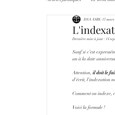
Litige avocats !
DSA ASBL
On décrypt
17 mars
L'indexat
Dernière mise à jour :
14 sep
Les Mises en Garde
COR
Sauf si c’est expressém
an à la date anniversa
Attention, 
il doit le fa
d'écrit, l'indexation 
Comment on indexe, c’es
Voici la formule !