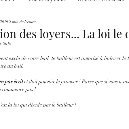
e le droit
 2019
2 min de lecture
Légende urbaine
Divers
Procédure 
ion des loyers... La loi le
t. 2019
ONAVIRUS - INFOS
Leçon de droit pour tous
ent exclu de votre bail, le bailleur est autorisé à indexer le l
ire du bail.
ire par écrit
 et doit pouvoir le prouver ! Parce que si vous n'av
ne commence pas ! 
t la loi qui décide pas le bailleur !