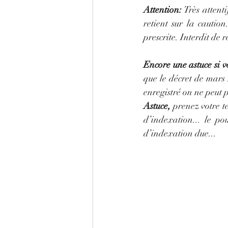
Attention:
 Très attent
retient sur la cautio
prescrite. Interdit de r
Encore une astuce si v
que le décret de mars 2
enregistré on ne peut p
Astuce,
 prenez votre 
d’indexation... le pou
d’indexation due...