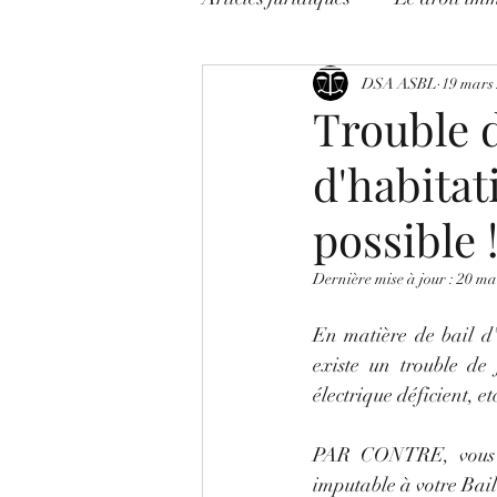
Litige avocats !
DSA ASBL
On décrypt
19 mars
Trouble d
d'habitati
Les Mises en Garde
COR
possible 
Dernière mise à jour :
20 ma
En matière de bail d'
existe un trouble de 
électrique déficient, etc
PAR CONTRE, vous ave
imputable à votre Baill