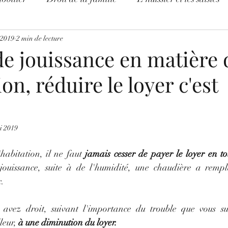
e le droit
 2019
2 min de lecture
Légende urbaine
Divers
Procédure 
e jouissance en matière 
on, réduire le loyer c'est
ONAVIRUS - INFOS
Leçon de droit pour tous
!
i 2019
habitation, il ne faut 
jamais cesser de payer le loyer en to
jouissance, suite à de l'humidité, une chaudière a rempl
. 
z droit, suivant l'importance du trouble que vous subi
eur, 
à une diminution du loyer.