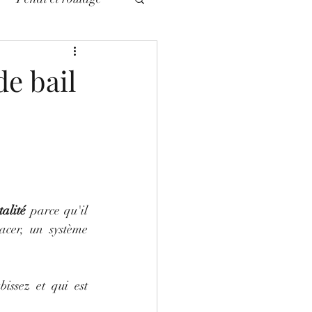
civile
de bail
talité
 parce qu'il 
acer, un système 
ssez et qui est 