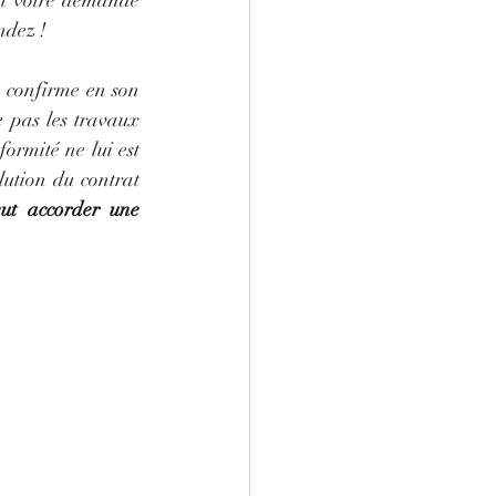
nt votre demande 
ndez !
 confirme en son 
 pas les travaux 
ormité ne lui est 
ution du contrat 
ut accorder une 