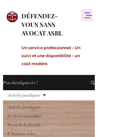
DÉFENDEZ-
VOUS SANS
AVOCAT ASBL
Un service professionnel - Un
suivi et une disponibilité - un
coût modéré.
Post Juridiques ici !
Articles juridiques
Articles juridiques
Le droit immobilier
Droit de la famille
L'huissier et les