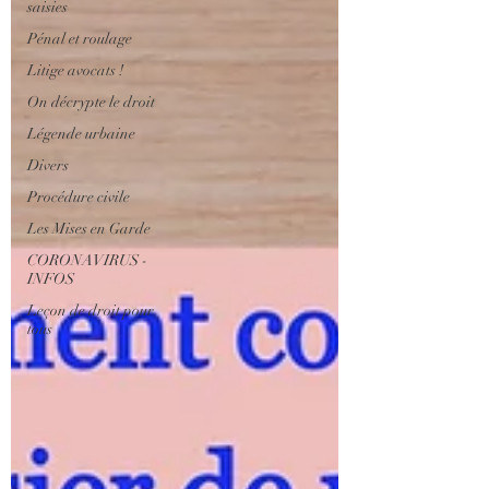
saisies
Pénal et roulage
Litige avocats !
On décrypte le droit
Légende urbaine
Divers
Procédure civile
Les Mises en Garde
CORONAVIRUS -
INFOS
Leçon de droit pour
tous