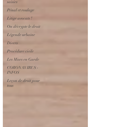
saisies
Pénal et roulage
Litige avocats !
On décrypte le droit
Légende urbaine
Divers
Procédure civile
Les Mises en Garde
CORONAVIRUS -
INFOS
Leçon de droit pour
tous