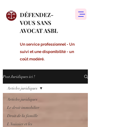
DÉFENDEZ-
VOUS SANS
AVOCAT ASBL
Un service professionnel - Un
suivi et une disponibilité - un
coût modéré.
Post Juridiques ici !
Articles juridiques
Articles juridiques
Le droit immobilier
Droit de la famille
L'huissier et les