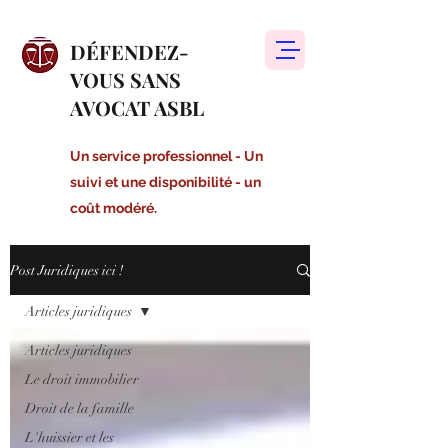
DÉFENDEZ-
VOUS SANS
AVOCAT ASBL
Un service professionnel - Un
suivi et une disponibilité - un
coût modéré.
Post Juridiques ici !
Articles juridiques
Articles juridiques
Le droit immobilier
Droit de la famille
L'huissier et les