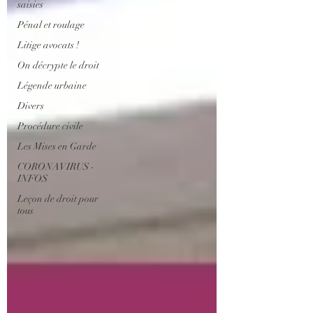
saisies
Pénal et roulage
Litige avocats !
On décrypte le droit
Légende urbaine
Divers
Procédure civile
Les Mises en Garde
CORONAVIRUS -
INFOS
Leçon de droit pour
tous