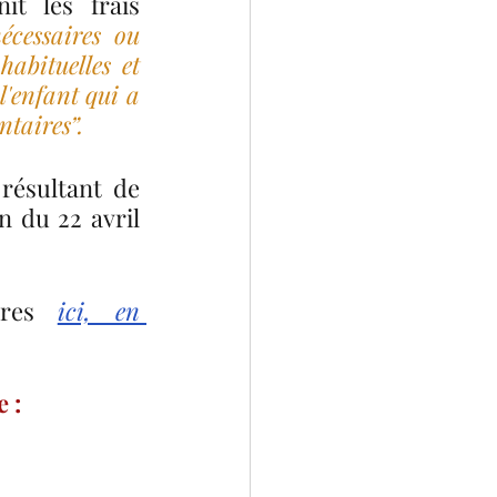
t les frais 
écessaires ou 
abituelles et 
l'enfant qui a 
ntaires”. 
résultant de 
n du 22 avril 
ires 
ici, en 
 :