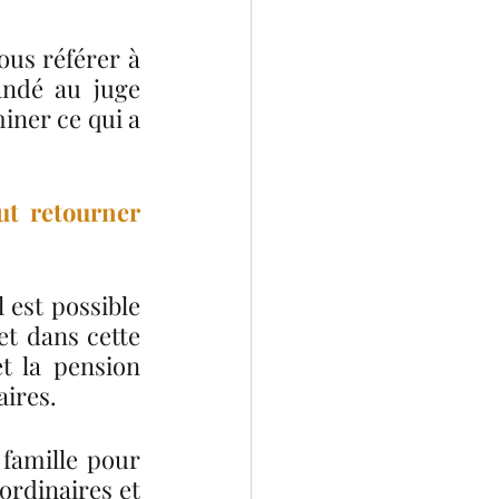
us référer à 
ndé au juge 
iner ce qui a 
ut retourner 
est possible 
t dans cette 
t la pension 
ires. 
famille pour 
ordinaires et 