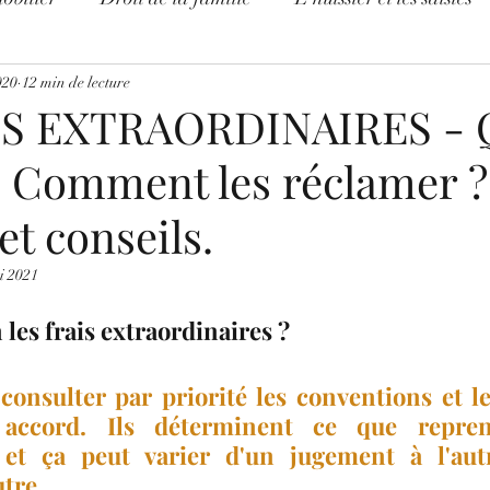
e le droit
020
12 min de lecture
Légende urbaine
Divers
Procédure 
IS EXTRAORDINAIRES - 
 ? Comment les réclamer 
ONAVIRUS - INFOS
Leçon de droit pour tous
et conseils.
i 2021
 les frais extraordinaires ? 
 consulter par priorité les conventions et l
accord. Ils déterminent ce que reprend
 et ça peut varier d'un jugement à l'aut
tre. 