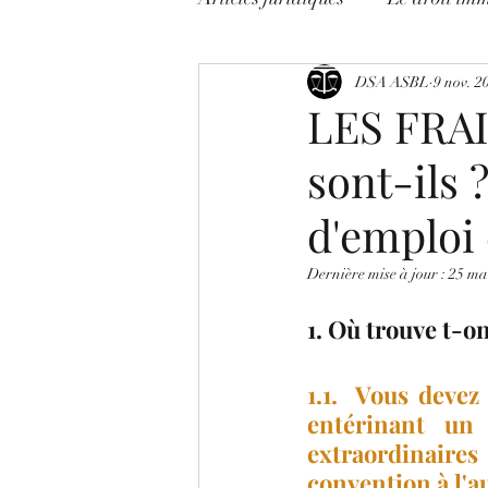
Litige avocats !
DSA ASBL
On décrypt
9 nov. 2
LES FRA
sont-ils
Les Mises en Garde
COR
d'emploi 
Dernière mise à jour :
25 ma
1. Où trouve t-on
1.1.  Vous devez
entérinant un 
extraordinaires
convention à l'au