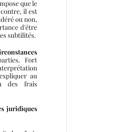
impose que le 
ntre, il est 
déré ou non, 
tance d'être 
s subtilités.
irconstances 
rties. Fort 
terprétation 
expliquer au 
 des frais 
s juridiques 