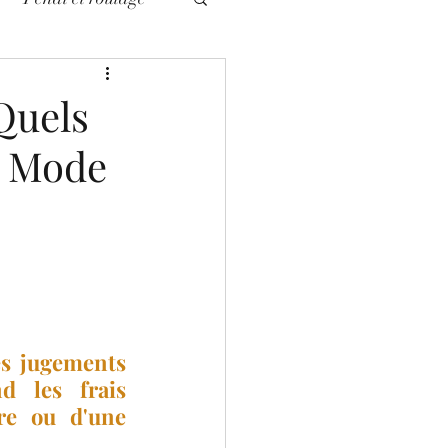
civile
Quels
? Mode
es jugements 
 les frais 
re ou d'une 