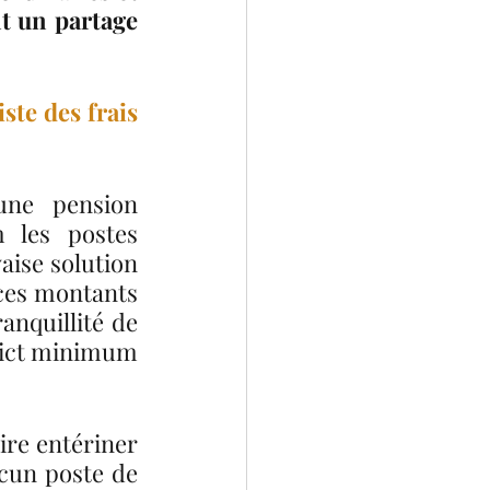
t un partage 
te des frais 
ne pension 
les postes 
ise solution 
ces montants 
nquillité de 
rict minimum 
ire entériner 
cun poste de 